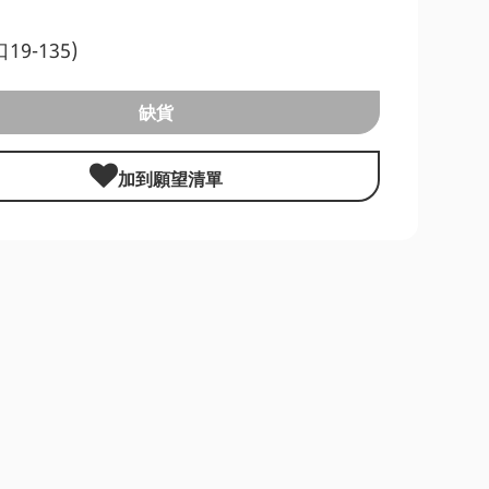
口19-135)
缺貨
加到願望清單