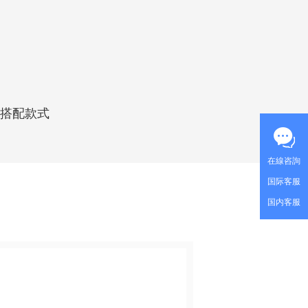
                                                                               -
                                                                  

想搭配款式
在線咨詢
国际客服
国内客服