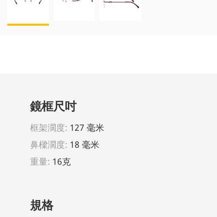
鏡框尺吋
框架濶度:
127 毫米
鼻樑濶度:
18 毫米
重量:
16克
規格