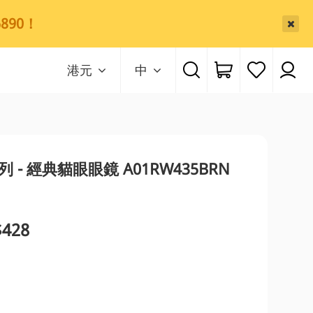
890！
港元
中
列 - 經典貓眼眼鏡 A01RW435BRN
428