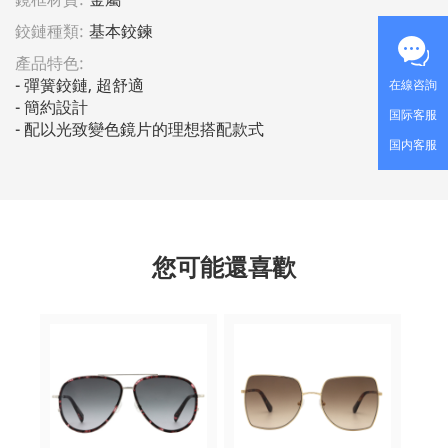
鉸鏈種類:
基本鉸鍊
產品特色:
- 彈簧鉸鏈, 超舒適                                                                                  
在線咨詢
- 簡約設計                                                                                           
国际客服
- 配以光致變色鏡片的理想搭配款式
国内客服
您可能還喜歡