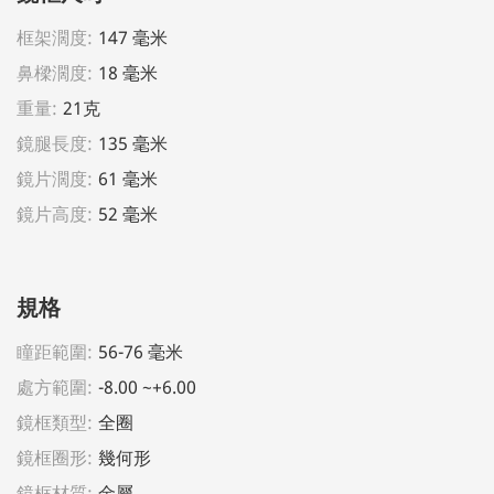
框架濶度:
147 毫米
鼻樑濶度:
18 毫米
重量:
21克
鏡腿長度:
135 毫米
鏡片濶度:
61 毫米
鏡片高度:
52 毫米
規格
瞳距範圍:
56-76 毫米
處方範圍:
-8.00 ~+6.00
鏡框類型:
全圈
鏡框圈形:
幾何形
鏡框材質:
金屬