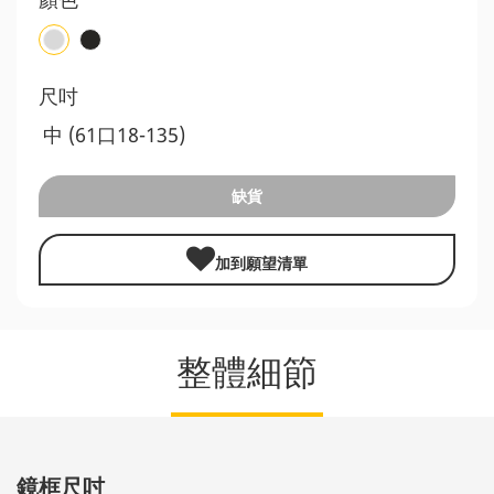
尺吋
中 (61口18-135)
缺貨
加到願望清單
整體細節
鏡框尺吋