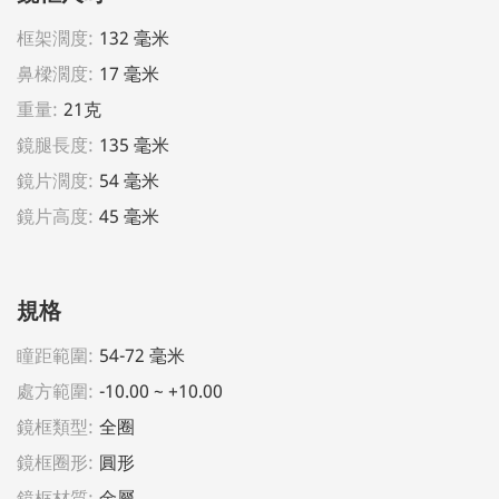
框架濶度:
132 毫米
鼻樑濶度:
17 毫米
重量:
21克
鏡腿長度:
135 毫米
鏡片濶度:
54 毫米
鏡片高度:
45 毫米
規格
瞳距範圍:
54-72 毫米
處方範圍:
-10.00 ~ +10.00
鏡框類型:
全圈
鏡框圈形:
圓形
鏡框材質:
金屬