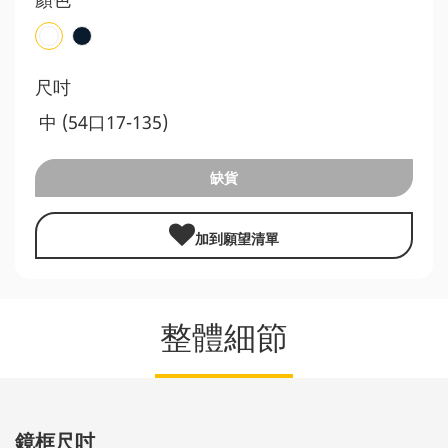
尺吋
中 (54口17-135)
缺貨
加到願望清單
整體細節
鏡框尺吋