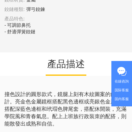
鉸鏈種類:
彈弓鉸鍊
產品特色:
- 可調節鼻托

- 舒適彈簧鉸鏈
產品描述
在線咨詢
国际客服
撞色設計的圓形款式，鏡腿上刻有木紋圖案的蝕刻設
国内客服
計。亮金色金屬鏡框搭配黑色邊框或亮銀色金屬鏡框
搭配深藍色邊框和玳瑁色脾尾套，搭配休閒裝，充滿
學院風和青春氣息。配上上班族行政裝朿的配搭，則
能散發出成熟和自信。