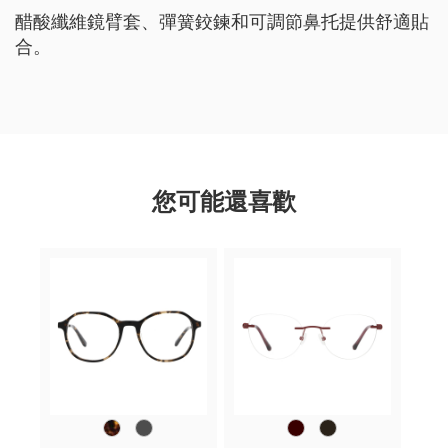
醋酸纖維鏡臂套、彈簧鉸鍊和可調節鼻托提供舒適貼
合。
您可能還喜歡