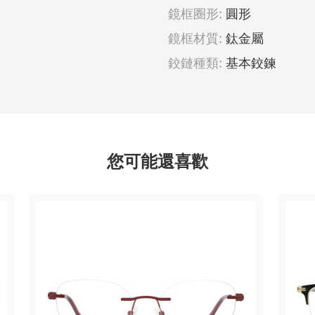
鏡框圈形:
圓形
鏡框材質:
鈦金屬
鉸鏈種類:
基本鉸鍊
您可能還喜歡