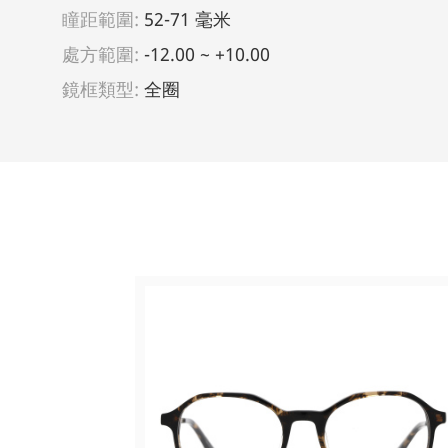
瞳距範圍:
52-71 毫米
處方範圍:
-12.00 ~ +10.00
鏡框類型:
全圈