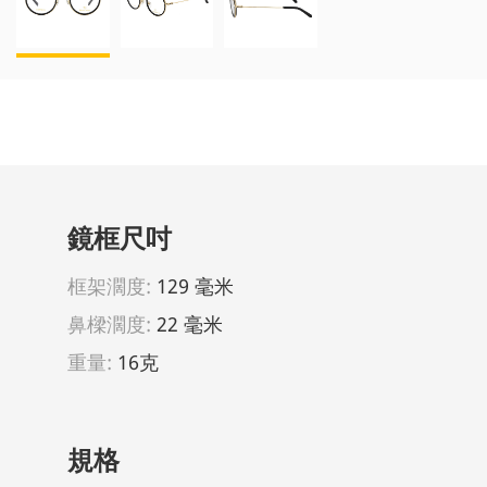
鏡框尺吋
框架濶度:
129 毫米
鼻樑濶度:
22 毫米
重量:
16克
規格