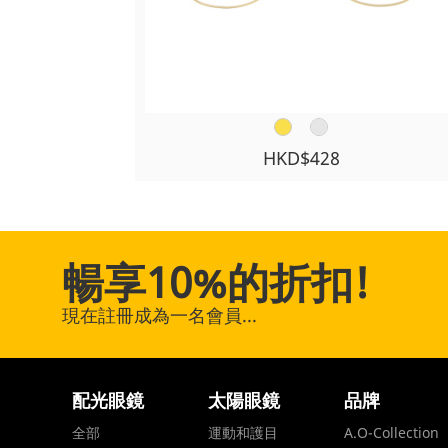
HKD$428
暢享10%的折扣!
現在註冊成為一名會員...
配光眼鏡
太陽眼鏡
品牌
全部
運動和護目
A.O-Collection