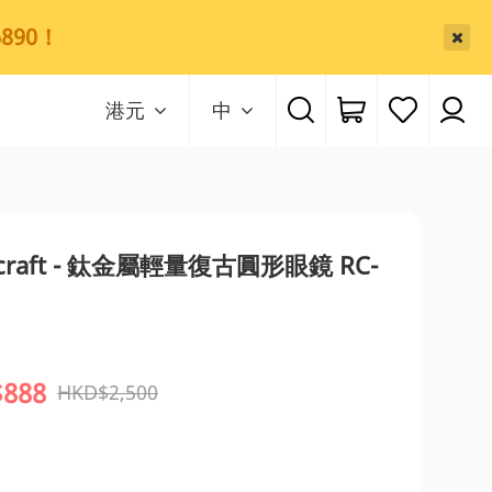
890！
港元
中
ocraft - 鈦金屬輕量復古圓形眼鏡 RC-
888
HKD$2,500