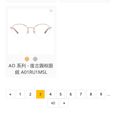
AO 系列 - 復古圓框眼
鏡 A01RU1MSL
«
1
2
3
4
5
6
7
8
9
...
40
»