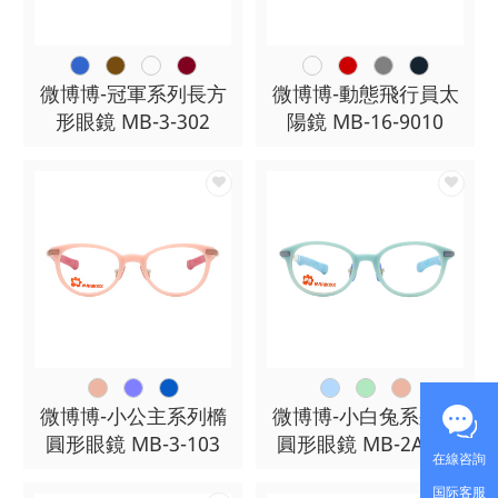
微博博-冠軍系列長方
微博博-動態飛行員太
形眼鏡 MB-3-302
陽鏡 MB-16-9010
微博博-小公主系列橢
微博博-小白兔系列橢
圓形眼鏡 MB-3-103
圓形眼鏡 MB-2A-03
在線咨詢
国际客服