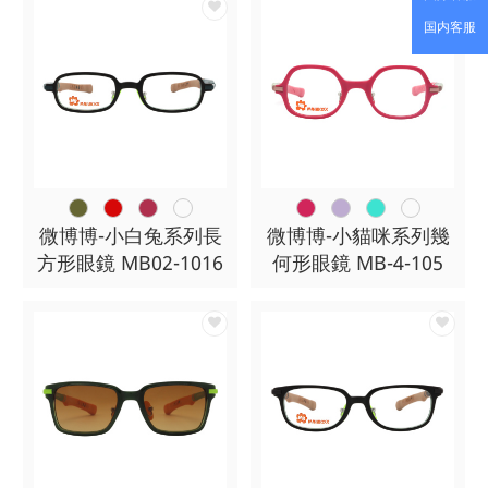
国内客服
微博博-小白兔系列長
微博博-小貓咪系列幾
方形眼鏡 MB02-1016
何形眼鏡 MB-4-105