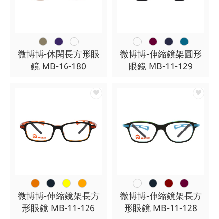
微博博-休閑長方形眼
微博博-伸縮鏡架圓形
鏡 MB-16-180
眼鏡 MB-11-129
微博博-伸縮鏡架長方
微博博-伸縮鏡架長方
形眼鏡 MB-11-126
形眼鏡 MB-11-128