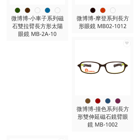
微博博-小車子系列磁
微博博-摩登系列長方
石雙拉臂長方形太陽
形眼鏡 MB02-1012
眼鏡 MB-2A-10
微博博-撞色系列長方
形雙伸延磁石鏡臂眼
鏡 MB-1002