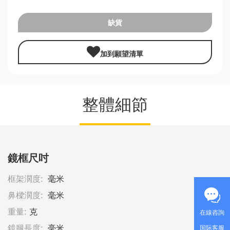
缺貨
加到願望清單
整體細節
鏡框尺吋
框架濶度:
毫米
鼻樑濶度:
毫米
重量:
克
在線咨詢
鏡腿長度:
毫米
国际客服