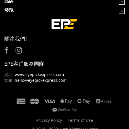
品牌
發現
關注我們!
EPE客戶服務團隊
網址:
www.eyepickexpress.com
郵箱:
hello@eyepickexpress.com
Privacy Policy
Terms of Use
© 2019 - 2023 eyepickexpress.com