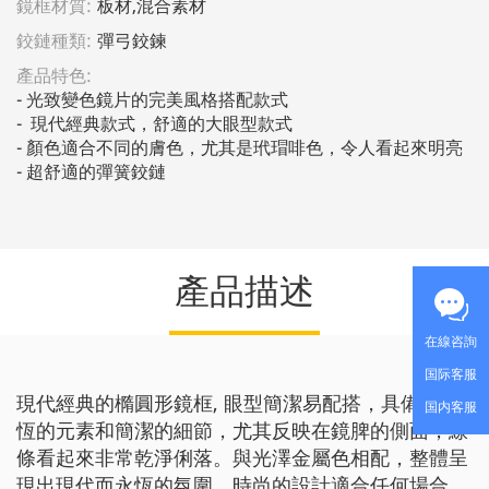
鏡框材質:
板材,混合素材
鉸鏈種類:
彈弓鉸鍊
產品特色:
- 光致變色鏡片的完美風格搭配款式

-  現代經典款式，舒適的大眼型款式

- 顏色適合不同的膚色，尤其是玳瑁啡色，令人看起來明亮

- 超舒適的彈簧鉸鏈
產品描述
在線咨詢
国际客服
現代經典的橢圓形鏡框, 眼型簡潔易配搭，具備了永
国内客服
恆的元素和簡潔的細節，尤其反映在鏡脾的側面，線
條看起來非常乾淨俐落。與光澤金屬色相配，整體呈
現出現代而永恆的氛圍，時尚的設計適合任何場合。