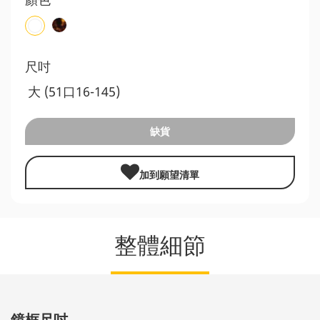
尺吋
大 (51口16-145)
缺貨
加到願望清單
整體細節
鏡框尺吋