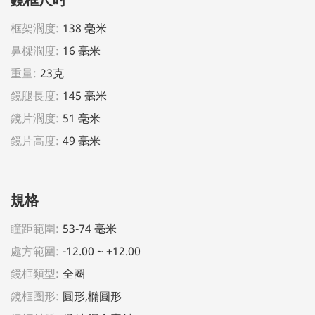
框架濶度:
138 毫米
鼻樑濶度:
16 毫米
重量:
23克
鏡腿長度:
145 毫米
鏡片濶度:
51 毫米
鏡片高度:
49 毫米
規格
瞳距範圍:
53-74 毫米
處方範圍:
-12.00 ~ +12.00
鏡框類型:
全圈
鏡框圈形:
圓形,橢圓形