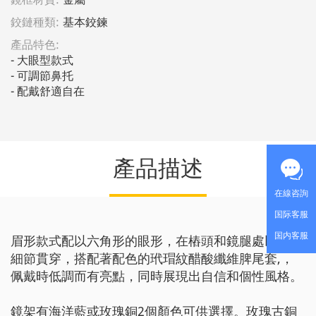
鉸鏈種類:
基本鉸鍊
產品特色:
- 大眼型款式

- 可調節鼻托

- 配戴舒適自在
產品描述
在線咨詢
国际客服
国内客服
眉形款式配以六角形的眼形，在樁頭和鏡腿處以扭紋
細節貫穿，搭配著配色的玳瑁紋醋酸纖維脾尾套,，
佩戴時低調而有亮點，同時展現出自信和個性風格。
鏡架有海洋藍或玫瑰銅2個顏色可供選擇。玫瑰古銅