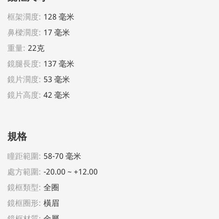
框架濶度:
128 毫米
鼻樑濶度:
17 毫米
重量:
22克
鏡腿長度:
137 毫米
鏡片濶度:
53 毫米
鏡片高度:
42 毫米
規格
瞳距範圍:
58-70 毫米
處方範圍:
-20.00 ~ +12.00
鏡框類型:
全圈
鏡框圈形:
橫眉
鏡框材質:
金屬