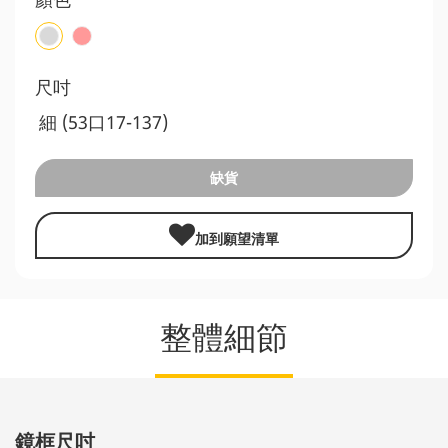
尺吋
細 (53口17-137)
缺貨
加到願望清單
整體細節
鏡框尺吋