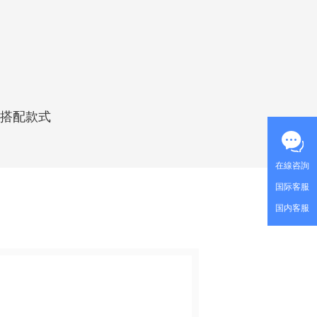
                                                                               -
                                                                  

想搭配款式
在線咨詢
国际客服
国内客服