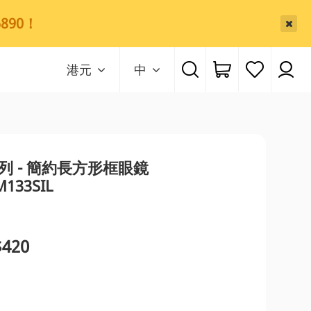
890！
港元
中
系列 - 簡約長方形框眼鏡
M133SIL
420