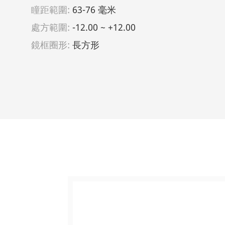
瞳距範圍:
63-76 毫米
處方範圍:
-12.00 ~ +12.00
鏡框圈形:
長方形