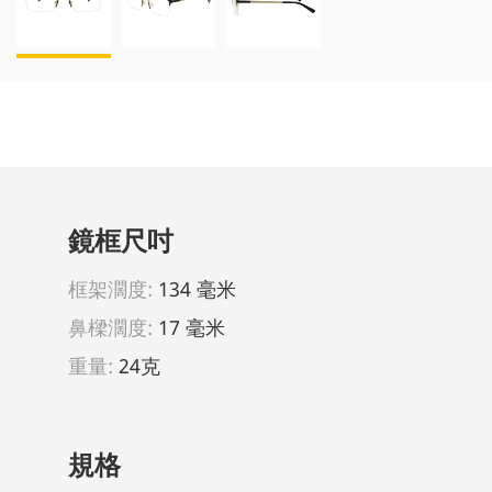
鏡框尺吋
框架濶度:
134 毫米
鼻樑濶度:
17 毫米
重量:
24克
規格