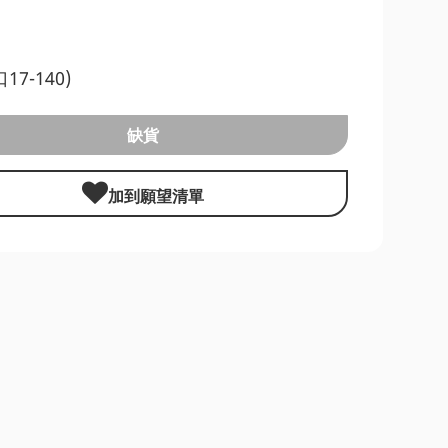
口17-140)
缺貨
加到願望清單