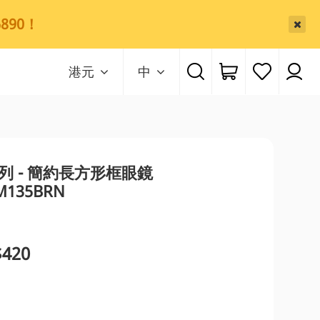
890！
港元
中
系列 - 簡約長方形框眼鏡
M135BRN
420