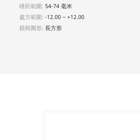
瞳距範圍:
54-74 毫米
處方範圍:
-12.00 ~ +12.00
鏡框圈形:
長方形