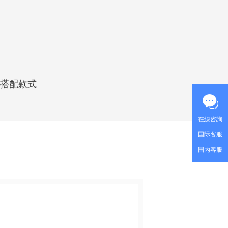
                                                                               -
                                                                  

想搭配款式
在線咨詢
国际客服
国内客服