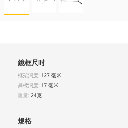
鏡框尺吋
框架濶度:
127 毫米
鼻樑濶度:
17 毫米
重量:
24克
規格