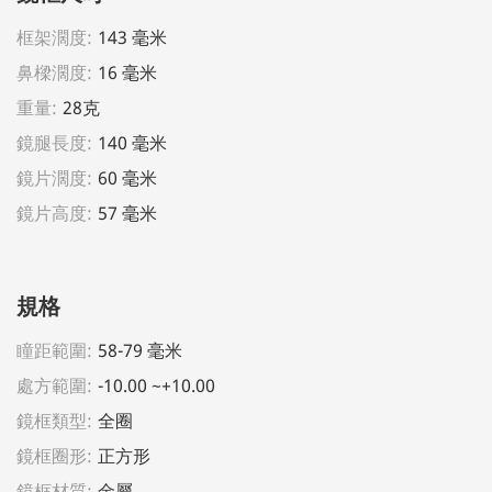
框架濶度:
143 毫米
鼻樑濶度:
16 毫米
重量:
28克
鏡腿長度:
140 毫米
鏡片濶度:
60 毫米
鏡片高度:
57 毫米
規格
瞳距範圍:
58-79 毫米
處方範圍:
-10.00 ~+10.00
鏡框類型:
全圈
鏡框圈形:
正方形
鏡框材質:
金屬