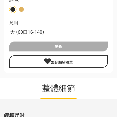
尺吋
大 (60口16-140)
缺貨
加到願望清單
整體細節
鏡框尺吋