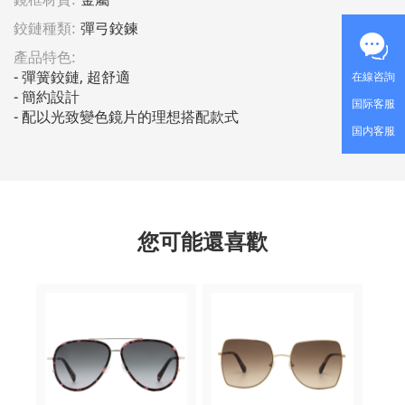
鉸鏈種類:
彈弓鉸鍊
產品特色:
- 彈簧鉸鏈, 超舒適                                                                                  
在線咨詢
- 簡約設計                                                                                           
国际客服
- 配以光致變色鏡片的理想搭配款式
国内客服
您可能還喜歡