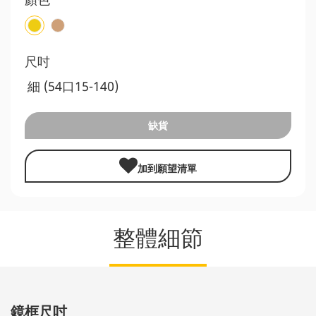
尺吋
細 (54口15-140)
缺貨
加到願望清單
整體細節
鏡框尺吋