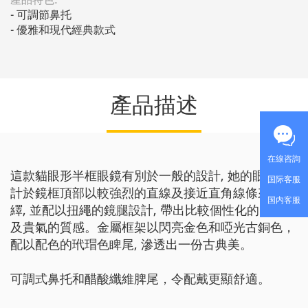
- 可調節鼻托

- 優雅和現代經典款式
產品描述
在線咨詢
這款貓眼形半框眼鏡有別於一般的設計, 她的眼形設
国际客服
計於鏡框頂部以較強烈的直線及接近直角線條來演
国内客服
繹, 並配以扭繩的鏡腿設計, 帶出比較個性化的時尚感
及貴氣的質感。金屬框架以閃亮金色和啞光古銅色，
配以配色的玳瑁色睥尾, 滲透出一份古典美。
可調式鼻托和醋酸纖維脾尾，令配戴更顯舒適。