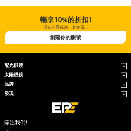
暢享10%的折扣!
現在註冊成為一名會員...
創建你的賬號
配光眼鏡
太陽眼鏡
品牌
發現
關注我們!