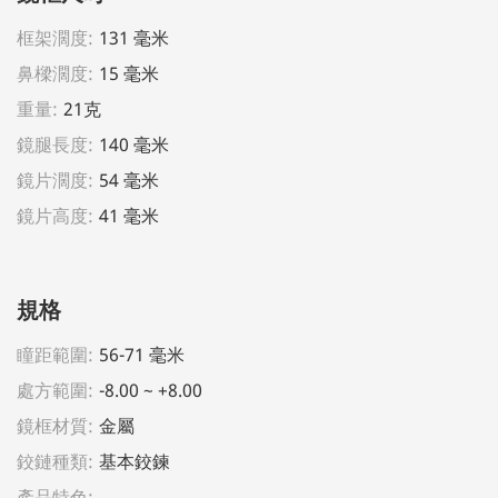
框架濶度:
131 毫米
鼻樑濶度:
15 毫米
重量:
21克
鏡腿長度:
140 毫米
鏡片濶度:
54 毫米
鏡片高度:
41 毫米
規格
瞳距範圍:
56-71 毫米
處方範圍:
-8.00 ~ +8.00
鏡框材質:
金屬
鉸鏈種類:
基本鉸鍊
產品特色: