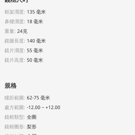
框架濶度:
135 毫米
鼻樑濶度:
18 毫米
重量:
24克
鏡腿長度:
140 毫米
鏡片濶度:
55 毫米
鏡片高度:
50 毫米
規格
瞳距範圍:
62-75 毫米
處方範圍:
-12.00 ~ +12.00
鏡框類型:
全圈
鏡框圈形:
梨形