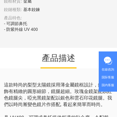
鏡框材質:
金屬
鉸鏈種類:
基本鉸鍊
產品特色:
- 可調節鼻托

產品描述
在線咨詢
国际客服
這款時尚的梨型太陽鏡採用薄金屬鏡框設計，鏡腿處
国内客服
飾有精緻的圓形細節，鏡腿超細。玫瑰金鏡架配以紅
色鏡腿尖，啞光黑鏡架配以銀色和雲石印花鏡腿。我
們以時尚漸變色鏡片作搭配, 看起來簡單而時尚。