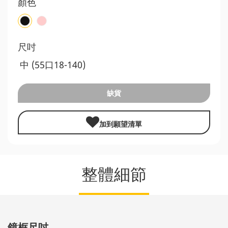
顏色
尺吋
中 (55口18-140)
缺貨
加到願望清單
整體細節
鏡框尺吋