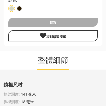
缺貨
加到願望清單
整體細節
鏡框尺吋
框架濶度:
141 毫米
鼻樑濶度:
18 毫米