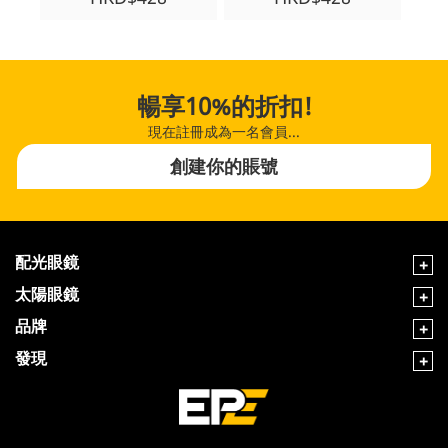
暢享10%的折扣!
現在註冊成為一名會員...
創建你的賬號
配光眼鏡
太陽眼鏡
品牌
發現