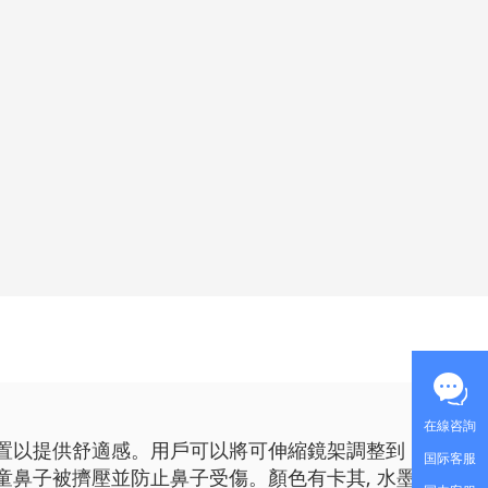
在線咨詢
置以提供舒適感。用戶可以將可伸縮鏡架調整到
国际客服
鼻子被擠壓並防止鼻子受傷。顏色有卡其, 水墨