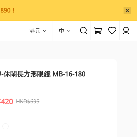
890！
港元
中
-休閑長方形眼鏡 MB-16-180
420
HKD$695