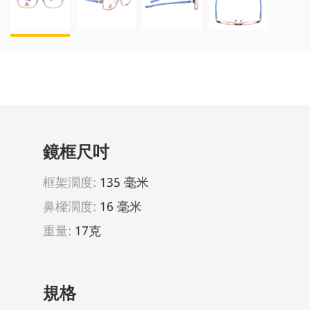
鏡框尺吋
框架濶度:
135 毫米
鼻樑濶度:
16 毫米
重量:
17克
規格