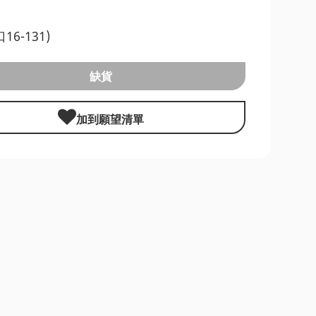
口16-131)
缺貨
加到願望清單