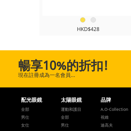
HKD$428
暢享10%的折扣!
現在註冊成為一名會員...
配光眼鏡
太陽眼鏡
品牌
全部
運動和護目
A.O-Collection
男仕
全部
視維
女仕
男仕
迪高夫