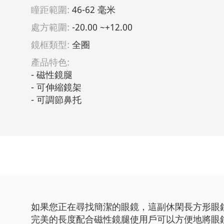
瞳距範圍:
46-62 毫米
處方範圍:
-20.00 ~+12.00
鏡框類型:
全圈
產品特色:
- 磁性鏡腿

- 可伸縮鏡架

- 可調節鼻托
如果您正在尋找簡潔的眼鏡，這副休閑長方形眼
完美的長度配合磁性鏡腿使用戶可以方便地將眼