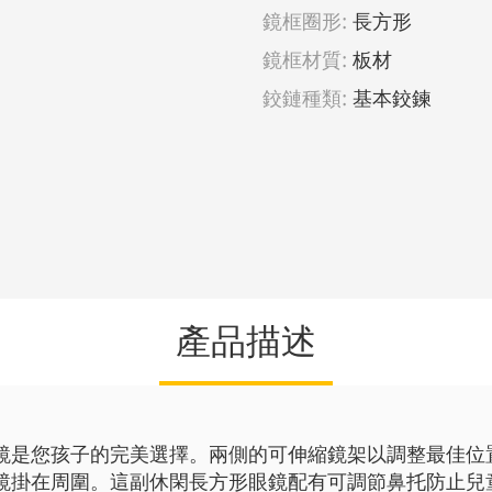
鏡框圈形:
長方形
鏡框材質:
板材
鉸鏈種類:
基本鉸鍊
產品描述
鏡是您孩子的完美選擇。兩側的可伸縮鏡架以調整最佳位
鏡掛在周圍。這副休閑長方形眼鏡配有可調節鼻托防止兒童