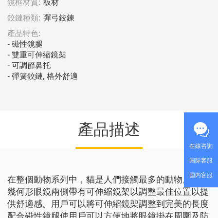
鏡框材質:
板材
鉸鏈種類:
彈弓鉸鍊
產品特色:
- 磁性鏡腿

- 雙重可伸縮鏡架

- 可調節鼻托

- 彈簧鉸鏈, 格外舒適
產品描述
在線咨詢
国际客服
国内客服
在整個動物系列中，貓是人們接觸最多的動物。這副
幾何形眼鏡兩側帶有可伸縮鏡架以調整最佳位置以提
供舒適感。用戶可以將可伸縮鏡架調整到完美的長度
配合磁性鏡腿使用戶可以方便地將眼鏡掛在周圍及防