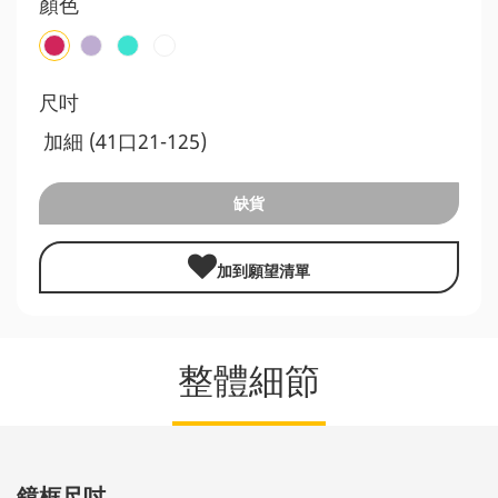
顏色
尺吋
加細 (41口21-125)
缺貨
加到願望清單
整體細節
鏡框尺吋