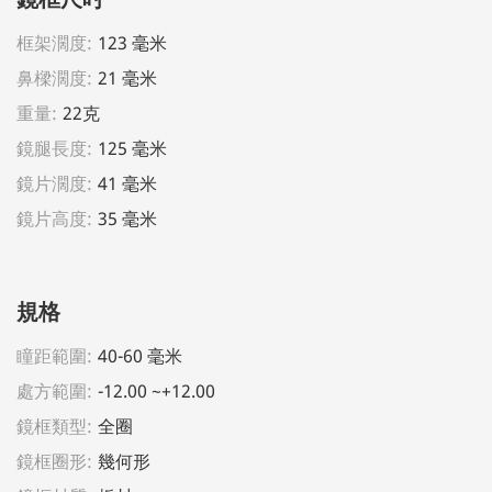
框架濶度:
123 毫米
鼻樑濶度:
21 毫米
重量:
22克
鏡腿長度:
125 毫米
鏡片濶度:
41 毫米
鏡片高度:
35 毫米
規格
瞳距範圍:
40-60 毫米
處方範圍:
-12.00 ~+12.00
鏡框類型:
全圈
鏡框圈形:
幾何形