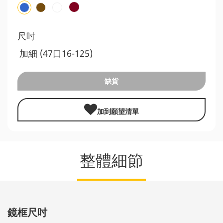
尺吋
加細 (47口16-125)
缺貨
加到願望清單
整體細節
鏡框尺吋