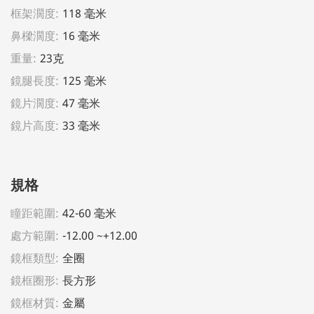
框架濶度:
118 毫米
鼻樑濶度:
16 毫米
重量:
23克
鏡腿長度:
125 毫米
鏡片濶度:
47 毫米
鏡片高度:
33 毫米
規格
瞳距範圍:
42-60 毫米
處方範圍:
-12.00 ~+12.00
鏡框類型:
全圈
鏡框圈形:
長方形
鏡框材質:
金屬