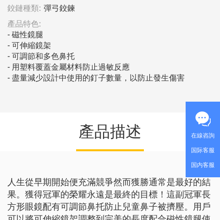
鉸鏈種類:
彈弓鉸鍊
產品特色:
- 磁性鏡腿

- 可伸縮鏡架

- 可調節和多色鼻托

- 用塑料覆蓋金屬材料防止過敏反應

- 盡量減少設計中使用的釘子數量，以防止發生傷害
產品描述
在線咨詢
国际客服
国内客服
人生從早期開始便充滿競爭然而獲勝通常是最好的結
果。獲得冠軍的榮耀永遠是最終的目標！這副冠軍長
方形眼鏡配有可調節鼻托防止兒童鼻子被擠壓。用戶
可以將可伸縮鏡架調整到完美的長度配合磁性鏡腿使