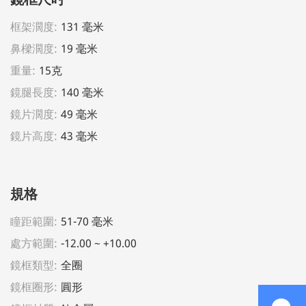
框架濶度:
131 毫米
鼻樑濶度:
19 毫米
重量:
15克
鏡腿長度:
140 毫米
鏡片濶度:
49 毫米
鏡片高度:
43 毫米
規格
瞳距範圍:
51-70 毫米
處方範圍:
-12.00 ~ +10.00
鏡框類型:
全圈
鏡框圈形:
圓形