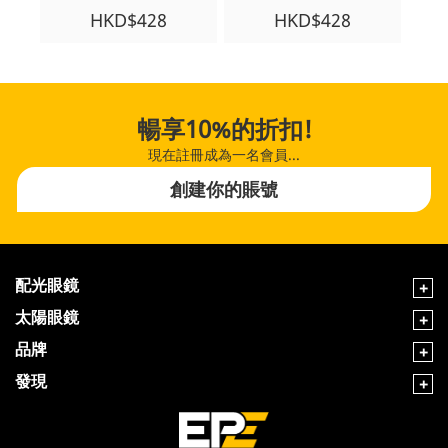
HKD$428
HKD$428
暢享10%的折扣!
現在註冊成為一名會員...
創建你的賬號
配光眼鏡
太陽眼鏡
品牌
發現