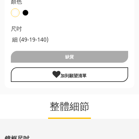
顏色
尺吋
細 (49-19-140)
缺貨
加到願望清單
整體細節
鏡框尺吋